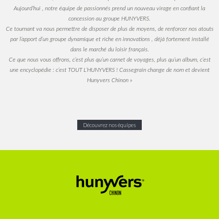
Aujourd’hui , notre équipe de passionnés prend un nouveau virage en confiant la
concession au groupe HUNYVERS.
Ce tournant va nous permettre de disposer de plus de moyens, de renforcer nos atouts
par l’apport d’un groupe dynamique et riche en innovations , déjà fortement installé
dans le marché du loisir français.
Ce que nous vous offrons, c’est plus qu’un carnet de voyages, plus qu’un album, c’est
une encyclopédie : c’est TOUT L’HUNYVERS !
Cassegrain change de nom et devient
Hunyvers Chinon
»
Découvrez nos équipes