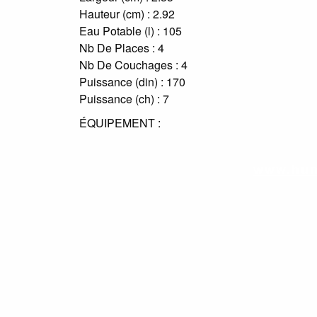
Hauteur (cm) :
2.92
Eau Potable (l) :
105
Nb De Places :
4
Nb De Couchages :
4
Puissance (din) :
170
Puissance (ch) :
7
ÉQUIPEMENT :
www.hun