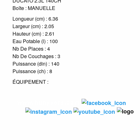
DUCATO 2.3L 140CH
Boîte :
MANUELLE
Longueur (cm) :
6.36
Largeur (cm) :
2.05
Hauteur (cm) :
2.61
Eau Potable (l) :
100
Nb De Places :
4
Nb De Couchages :
3
Puissance (din) :
140
Puissance (ch) :
8
ÉQUIPEMENT :
www.hunyvers.com