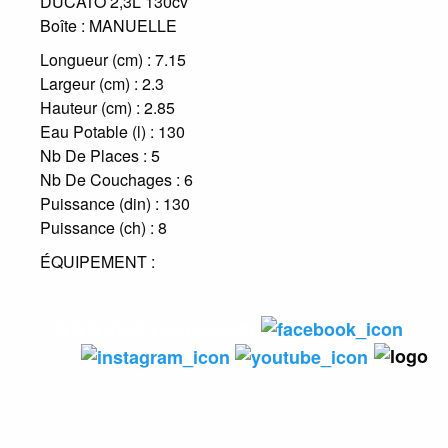
DUCATO 2,3L 130cv
Boîte :
MANUELLE
Longueur (cm) :
7.15
Largeur (cm) :
2.3
Hauteur (cm) :
2.85
Eau Potable (l) :
130
Nb De Places :
5
Nb De Couchages :
6
Puissance (din) :
130
Puissance (ch) :
8
ÉQUIPEMENT :
www.hunyvers.com