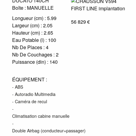
DUCATO 140CH
Boîte :
MANUELLE
Longueur (cm) :
5.99
56 829 €
Largeur (cm) :
2.05
Hauteur (cm) :
2.65
Eau Potable (l) :
100
Nb De Places :
4
Nb De Couchages :
2
Puissance (din) :
140
ÉQUIPEMENT :
- ABS
- Autoradio Multimedia
- Caméra de recul
-
Climatisation cabine manuelle
-
Double Airbag (conducteur+passager)