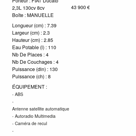
Porteur :
FIAT Ducato
43 900 €
2,3L 130cv 8cv
Boîte :
MANUELLE
Longueur (cm) :
7.39
Largeur (cm) :
2.3
Hauteur (cm) :
2.85
Eau Potable (l) :
110
Nb De Places :
4
Nb De Couchages :
4
Puissance (din) :
130
Puissance (ch) :
8
ÉQUIPEMENT :
- ABS
-
Antenne satellite automatique
- Autoradio Multimedia
- Caméra de recul
-