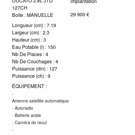
DUCATO 2.8L JTD
127CH
29 900 €
Boîte :
MANUELLE
Longueur (cm) :
7.19
Largeur (cm) :
2.3
Hauteur (cm) :
3
Eau Potable (l) :
150
Nb De Places :
4
Nb De Couchages :
4
Puissance (din) :
127
Puissance (ch) :
9
ÉQUIPEMENT :
-
Antenne satellite automatique
- Autoradio
- Batterie acide
- Caméra de recul
-