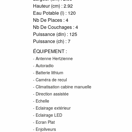
Hauteur (cm) :
2.92
Eau Potable (l) :
120
Nb De Places :
4
Nb De Couchages :
4
Puissance (din) :
125
Puissance (ch) :
7
ÉQUIPEMENT :
- Antenne Hertzienne
- Autoradio
- Batterie lithium
- Caméra de recul
- Climatisation cabine manuelle
- Direction assistée
- Echelle
- Eclairage extérieur
- Eclairage LED
- Ecran Plat
- Enjoliveurs