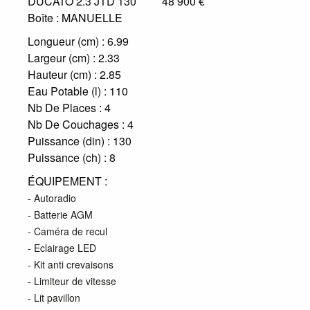
48 900 €
DUCATO 2.3 JTD 130
Boîte :
MANUELLE
Longueur (cm) :
6.99
Largeur (cm) :
2.33
Hauteur (cm) :
2.85
Eau Potable (l) :
110
Nb De Places :
4
Nb De Couchages :
4
Puissance (din) :
130
Puissance (ch) :
8
ÉQUIPEMENT :
- Autoradio
- Batterie AGM
- Caméra de recul
- Eclairage LED
- Kit anti crevaisons
- Limiteur de vitesse
- Lit pavillon