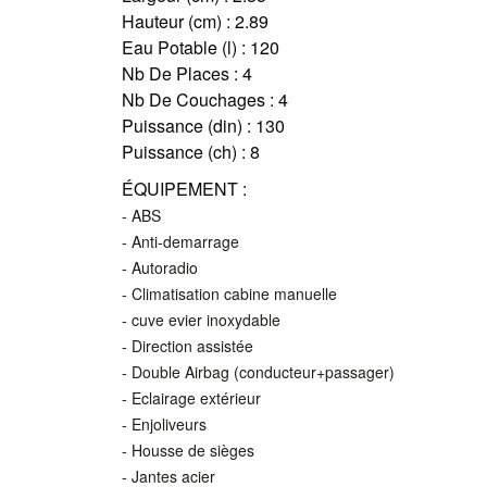
Hauteur (cm) :
2.89
Eau Potable (l) :
120
Nb De Places :
4
Nb De Couchages :
4
Puissance (din) :
130
Puissance (ch) :
8
ÉQUIPEMENT :
- ABS
- Anti-demarrage
- Autoradio
- Climatisation cabine manuelle
- cuve evier inoxydable
- Direction assistée
- Double Airbag (conducteur+passager)
- Eclairage extérieur
- Enjoliveurs
- Housse de sièges
- Jantes acier