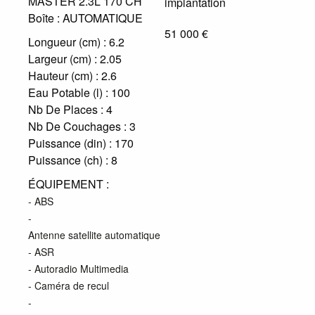
MASTER 2.3L 170 CH
Boîte :
AUTOMATIQUE
51 000 €
Longueur (cm) :
6.2
Largeur (cm) :
2.05
Hauteur (cm) :
2.6
Eau Potable (l) :
100
Nb De Places :
4
Nb De Couchages :
3
Puissance (din) :
170
Puissance (ch) :
8
ÉQUIPEMENT :
- ABS
-
Antenne satellite automatique
- ASR
- Autoradio Multimedia
- Caméra de recul
-