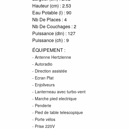
Hauteur (cm) :
2.53
Eau Potable (l) :
90
Nb De Places :
4
Nb De Couchages :
2
Puissance (din) :
127
Puissance (ch) :
9
ÉQUIPEMENT :
- Antenne Hertzienne
- Autoradio
- Direction assistée
- Ecran Plat
- Enjoliveurs
- Lanterneau avec turbo-vent
- Marche pied electrique
- Penderie
- Pied de table telescopique
- Porte vélos
- Prise 220V