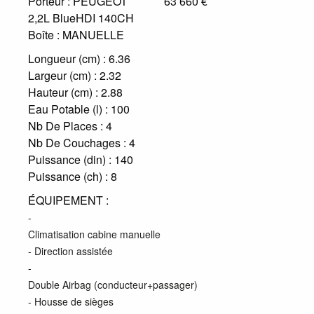
63 660 €
Porteur :
PEUGEOT
2,2L BlueHDI 140CH
Boîte :
MANUELLE
Longueur (cm) :
6.36
Largeur (cm) :
2.32
Hauteur (cm) :
2.88
Eau Potable (l) :
100
Nb De Places :
4
Nb De Couchages :
4
Puissance (din) :
140
Puissance (ch) :
8
ÉQUIPEMENT :
-
Climatisation cabine manuelle
- Direction assistée
-
Double Airbag (conducteur+passager)
- Housse de sièges