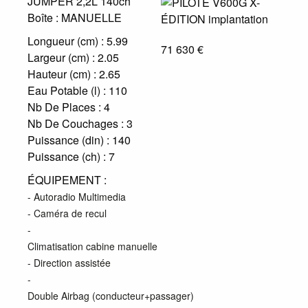
JUMPER 2,2L 140ch
Boîte :
MANUELLE
Longueur (cm) :
5.99
71 630 €
Largeur (cm) :
2.05
Hauteur (cm) :
2.65
Eau Potable (l) :
110
Nb De Places :
4
Nb De Couchages :
3
Puissance (din) :
140
Puissance (ch) :
7
ÉQUIPEMENT :
- Autoradio Multimedia
- Caméra de recul
-
Climatisation cabine manuelle
- Direction assistée
-
Double Airbag (conducteur+passager)