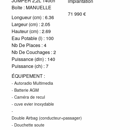
JUMPER 2,2L 140ch
Boîte :
MANUELLE
71 990 €
Longueur (cm) :
6.36
Largeur (cm) :
2.05
Hauteur (cm) :
2.69
Eau Potable (l) :
100
Nb De Places :
4
Nb De Couchages :
2
Puissance (din) :
140
Puissance (ch) :
7
ÉQUIPEMENT :
- Autoradio Multimedia
- Batterie AGM
- Caméra de recul
- cuve evier inoxydable
-
Double Airbag (conducteur+passager)
- Douchette soute