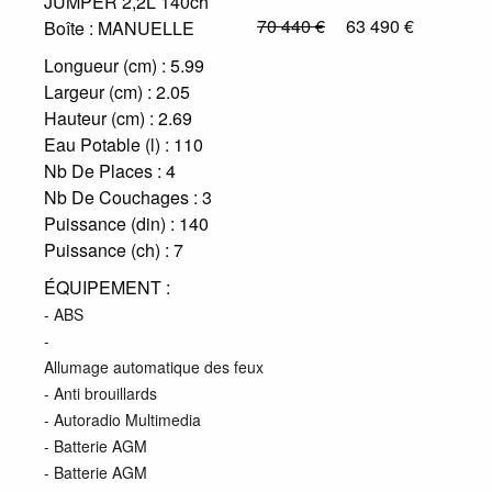
JUMPER 2,2L 140ch
70 440 €
63 490 €
Boîte :
MANUELLE
Longueur (cm) :
5.99
Largeur (cm) :
2.05
Hauteur (cm) :
2.69
Eau Potable (l) :
110
Nb De Places :
4
Nb De Couchages :
3
Puissance (din) :
140
Puissance (ch) :
7
ÉQUIPEMENT :
- ABS
-
Allumage automatique des feux
- Anti brouillards
- Autoradio Multimedia
- Batterie AGM
- Batterie AGM