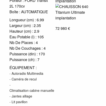
Porteur :
FORD Transit
2L 170cv
Boîte :
AUTOMATIQUE
Longueur (cm) :
6.99
Largeur (cm) :
2.35
72 980 €
Hauteur (cm) :
2.9
Eau Potable (l) :
105
Nb De Places :
4
Nb De Couchages :
4
Puissance (din) :
170
Puissance (ch) :
7
ÉQUIPEMENT :
- Autoradio Multimedia
- Caméra de recul
-
Climatisation cabine manuelle
- Jantes alliage
- Lit pavillon