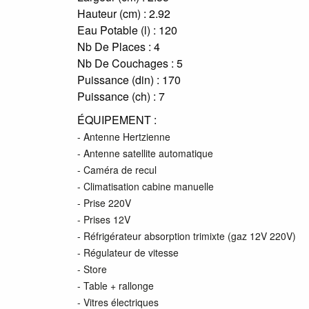
Hauteur (cm) :
2.92
Eau Potable (l) :
120
Nb De Places :
4
Nb De Couchages :
5
Puissance (din) :
170
Puissance (ch) :
7
ÉQUIPEMENT :
- Antenne Hertzienne
- Antenne satellite automatique
- Caméra de recul
- Climatisation cabine manuelle
- Prise 220V
- Prises 12V
- Réfrigérateur absorption trimixte (gaz 12V 220V)
- Régulateur de vitesse
- Store
- Table + rallonge
- Vitres électriques