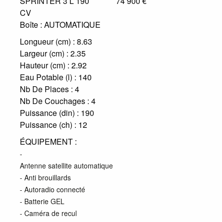
74 900 €
SPRINTER 3 L 190
CV
Boîte :
AUTOMATIQUE
Longueur (cm) :
8.63
Largeur (cm) :
2.35
Hauteur (cm) :
2.92
Eau Potable (l) :
140
Nb De Places :
4
Nb De Couchages :
4
Puissance (din) :
190
Puissance (ch) :
12
ÉQUIPEMENT :
-
Antenne satellite automatique
- Anti brouillards
- Autoradio connecté
- Batterie GEL
- Caméra de recul