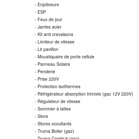
- Enjoliveurs
- ESP
- Feux de jour
- Jantes acier
- Kit anti crevaisons
- Limiteur de vitesse
- Lit pavillon
- Moustiquaire de porte cellule
- Panneau Solaire
- Penderie
- Prise 220V
- Protection isothermes
- Réfrigérateur absorption trimixte (gaz 12V 220V)
- Régulateur de vitesse
- Sommier à lattes
- Store
- Stores occultants
- Truma Boiler (gaz)
- Truma Combi 6 (gaz)