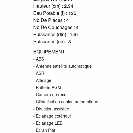
Hauteur (cm) :
2.94
Eau Potable (l) :
125
Nb De Places :
4
Nb De Couchages :
4
Puissance (din) :
140
Puissance (ch) :
8
ÉQUIPEMENT :
- ABS
- Antenne satellite automatique
- ASR
- Attelage
- Batterie AGM
- Caméra de recul
- Climatisation cabine automatique
- Direction assistée
- Eclairage extérieur
- Eclairage LED
- Ecran Plat