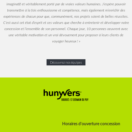
imaginatif et véritablement porté par de vraies valeurs humaines. J’espère pouvoir
transmettre à la fois enthousiasme et compétence, mais également m’enrichir des
expériences de chacun pour que, communément, nos projets soient de belles réussites.
C’est aussi cet état d’esprit et ces valeurs que cherche à entretenir et développer notre
concession et l’ensemble de son personnel. Chaque jour, 10 personnes oeuvrent avec
une véritable motivation et un vrai dévouement pour proposer à leurs clients de
voyager heureux ! »
Découvrez nos équipes
Horaires d'ouverture concession