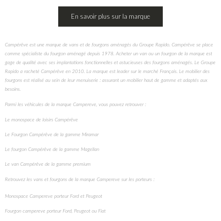
En savoir plus sur la marque
Campérêve est une marque de vans et de fourgons aménagés du Groupe Rapido. Campérêve se place
comme spécialiste du fourgon aménagé depuis 1978. Acheter un van ou un fourgon de la marque est
gage de qualité avec ses implantations fonctionnelles et astucieuses des fourgons aménagés. Le Groupe
Rapido a racheté Campérêve en 2010. La marque est leader sur le marché Français. Le mobilier des
fourgons est réalisé au sein de leur menuiserie : assurant un mobilier haut de gamme et adaptés aux
besoins.
Parmi les véhicules de la marque Campereve, vous pouvez retrouver : ​
Le monospace de loisirs Campérêve
Le Fourgon Campérêve de la gamme Miramar
Le fourgon Campérêve de la gamme Magellan
Le van Campérêve de la gamme premium
Retrouvez les vans et fourgons de la marque Campereve sur les porteurs :
Monospace Campereve porteur Ford et Peugeot
Fourgon campereve porteur Ford, Peugeot ou Fiat