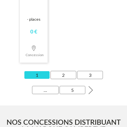
- places
0 €
Concession
1
2
3
…
5
Fourgons campérêve
Vans campérêve
NOS CONCESSIONS DISTRIBUANT