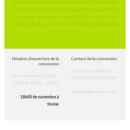
camping-car ou caravane à Lempdes près de Clermont. Que
ce soit neuf ou d’occasion, notre expertise nous permet de
vous guider dans votre choix de véhicule de loisir. Nous
conseillons toujours à nos clients le véhicule le mieux adapté
à leurs besoins.
Horaires d'ouverture de la
Contact de la concession
concession
53 avenue de l'Europe
du mardi au samedi 9h00 -
63370 LEMPDES FRANCE
12h00 et 14h00 - 18h30*
escapade@hunyvers.com
*
18h00 de novembre à
février