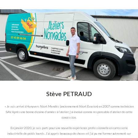
Stève PETRAUD
« Je suis arrivé à Hunyvers Niort Mendès (anciennement Niort Evasion) en 2007 comme technicien
SAV. Après une bonne dizaine d’années à l’atelier, j’ai évolué comme responsable d’atelier de cette
concession.
En janvier 2020, je suis parti pour une nouvelle expérience professionnelle en carrosserie
industrielle de poids lourds. J’ai appris beaucoup de choses et j’ai pu me former autrement sur