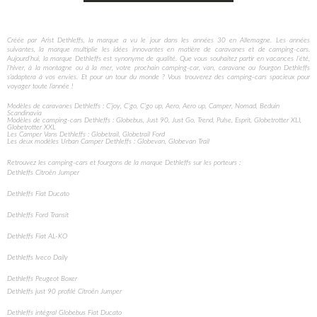
Créée par Arist Dethleffs, la marque a vu le jour dans les années 30 en Allemagne. Les années
suivantes, la marque multiplie les idées innovantes en matière de caravanes et de camping-cars.
Aujourd’hui, la marque Dethleffs est synonyme de qualité. Que vous souhaitez partir en vacances l’été,
l’hiver, à la montagne ou à la mer, votre prochain camping-car, van, caravane ou fourgon Dethleffs
s’adaptera à vos envies. Et pour un tour du monde ? Vous trouverez des camping-cars spacieux pour
voyager toute l’année !
Modèles de caravanes Dethleffs : C’joy, C’go, C’go up, Aero, Aero up, Camper, Nomad, Beduin
Scandinavia
Modèles de camping-cars Dethleffs : Globebus, Just 90, Just Go, Trend, Pulse, Esprit, Globetrotter XLI,
Globetrotter XXL
Les Camper Vans Dethleffs : Globetrail, Globetrail Ford
Les deux modèles Urban Camper Dethleffs : Globevan, Globevan Trail
Retrouvez les camping-cars et fourgons de la marque Dethleffs sur les porteurs :
Dethleffs Citroën Jumper
Dethleffs Fiat Ducato
Dethleffs Ford Transit
Dethleffs Fiat AL-KO
Dethleffs Iveco Daily
Dethleffs Peugeot Boxer
Dethleffs just 90 profilé Citroën Jumper
Dethleffs intégral Globebus Fiat Ducato