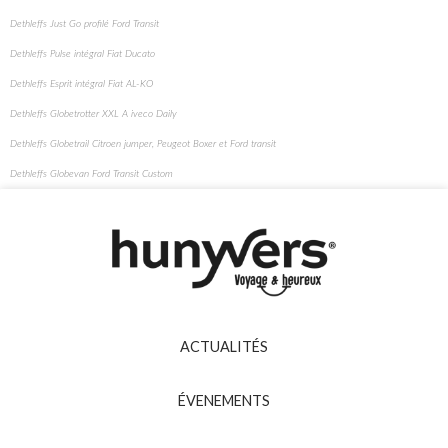
Dethleffs Just Go profilé Ford Transit
Dethleffs Pulse intégral Fiat Ducato
Dethleffs Esprit intégral Fiat AL-KO
Dethleffs Globetrotter XXL A iveco Daily
Dethleffs Globetrail Citroen jumper, Peugeot Boxer et Ford transit
Dethleffs Globevan Ford Transit Custom
ACTUALITÉS
ÉVENEMENTS