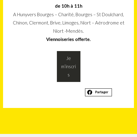
de 10h à 11h
A Hunyvers Bourges – Charité, Bourges – St Doulchard,
Chinon, Clermont, Brive, Limoges, Niort – Aérodrome et
Niort -Mendès.
Viennoiseries offerte.
Je
m’inscri
s
Partager