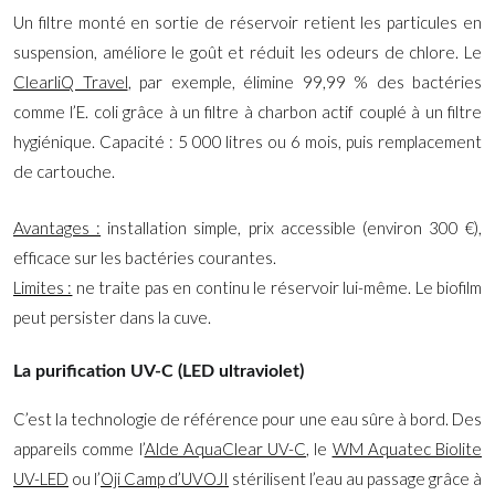
Un filtre monté en sortie de réservoir retient les particules en
suspension, améliore le goût et réduit les odeurs de chlore. Le
ClearliQ Travel
, par exemple, élimine 99,99 % des bactéries
comme l’E. coli grâce à un filtre à charbon actif couplé à un filtre
hygiénique. Capacité : 5 000 litres ou 6 mois, puis remplacement
de cartouche.
Avantages :
installation simple, prix accessible (environ 300 €),
efficace sur les bactéries courantes.
Limites :
ne traite pas en continu le réservoir lui-même. Le biofilm
peut persister dans la cuve.
La purification UV-C (LED ultraviolet)
C’est la technologie de référence pour une eau sûre à bord. Des
appareils comme l’
Alde AquaClear UV-C
, le
WM Aquatec Biolite
UV-LED
ou l’
Oji Camp d’UVOJI
stérilisent l’eau au passage grâce à