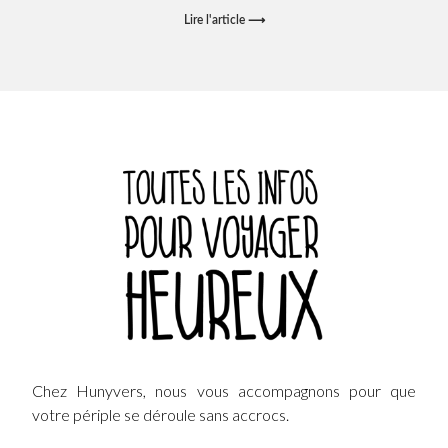
Lire l'article ⟶
Chez Hunyvers, nous vous accompagnons pour que
votre périple se déroule sans accrocs.