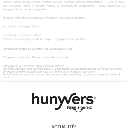
France. Chaque détails compte : confort, sécurité, élégance, finitions irréprochables, … C’est en 2000
que la marque rejoint le Groupe Français de fabricants de camping-cars : Pilote. Aujourd’hui, Le
voyageur est reconnu pour sa qualité.
Parmi les véhicules de la marque Le Voyageur, vous pouvez retrouver : ​
Le camping-car intégral Classic
Le camping-car intégral héritage
Retrouvez les camping-cars de la marque Le Voyageur sur les porteurs :
Camping car intégral Le Voyageur Fiat Ducato châssis Alko
Camping-car intégral Le Voyageur Mercedes châssis Alko
Camping-car Le voyageur : marque haut de gamme
Des véhicules bien isolés (isolation classe 4) garantissant une protection absolue en matière d'isolation
Un double plancher multifonction, isolé et chauffer pour voyager en tout saison
Une visibilité optimale avec caméra embarquée sur les rétroviseurs, écrans de contrôle et caméra de
recul
ACTUALITÉS