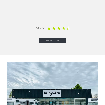
★
★
★
★
★
174 avis
Laissez votre avis ici