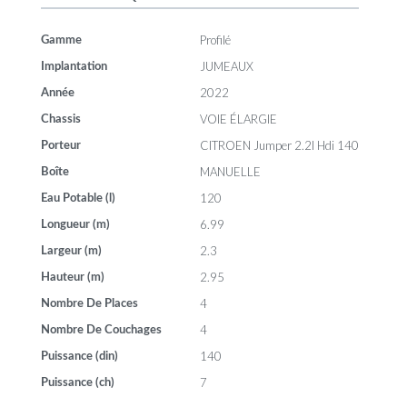
Profilé
Gamme
JUMEAUX
Implantation
2022
Année
VOIE ÉLARGIE
Chassis
CITROEN Jumper 2.2l Hdi 140
Porteur
MANUELLE
Boîte
120
Eau Potable (l)
6.99
Longueur (m)
2.3
Largeur (m)
2.95
Hauteur (m)
4
Nombre De Places
4
Nombre De Couchages
140
Puissance (din)
7
Puissance (ch)