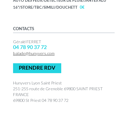
AUTO DES FEUX/DETECTEUR DE PLUIE/JANTES ALU
0€
16"/STORE/TBC/SIMILI/DOUCHETT
CONTACTS
Gérald FERRET
04 78 90 37 72
balade@hunyvers.com
PRENDRE RDV
Hunyvers Lyon Saint Priest
251-255 route de Grenoble 69800 SAINT PRIEST
FRANCE
69800 St Priest 04 78 90 37 72