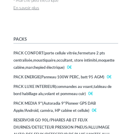
- Marche pied electrique
En savoir plus
PACKS
PACK CONFORT(porte cellule vitrée,fermeture 2 pts
centralisée,moustiquaire,occultant, store intimité,moquette
0€
cabine,marchepied électrique)
0€
PACK ENERGIE(Panneau 100W PERC, batt 95 AGM)
PACK LUXE INTERIEUR(commandes au voant,tableau de
0€
bord habillage alu,volant et pommeau cuir)
PACK MEDIA 9''(Autoradia 9''Pioneer GPS DAB
0€
Apple/Android, caméra, HP cabine et cellule)
RESERVOIR GO 90L/PHARES AB ET FEUX
DIURNES/DETECTEUR PRESSION PNEUS/ALLUMAGE