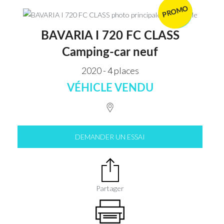
PROMO
VENDU
BAVARIA I 720 FC CLASS
Camping-car neuf
2020 - 4 places
VÉHICLE VENDU
DEMANDER UN ESSAI
Partager