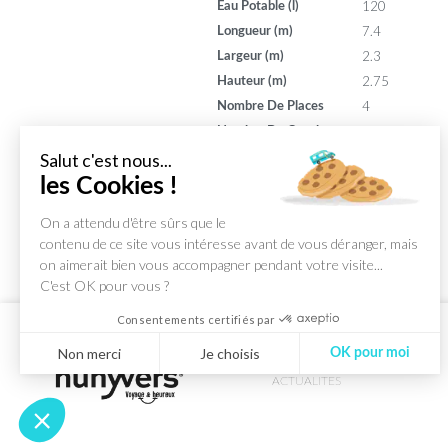
120
Eau Potable (l)
7.4
Longueur (m)
2.3
Largeur (m)
2.75
Hauteur (m)
4
Nombre De Places
4
Nombre De Couchages
130
Puissance (din)
Salut c'est nous...
8
les Cookies !
Puissance (ch)
On a attendu d'être sûrs que le
contenu de ce site vous intéresse avant de vous déranger, mais
on aimerait bien vous accompagner pendant votre visite...
C'est OK pour vous ?
Consentements certifiés par
Non merci
Je choisis
OK pour moi
ACTUALITES
Axeptio consent
Plateforme de Gestion du Consentement : Personnalisez vos Optio
Notre plateforme vous permet d'adapter et de gérer vos paramètres 