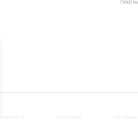
79000 Nio
ÉVENEMENTS
NOS CONSEILS
VOS VOYAGES
ns
de confidentialité, en garantissant la conformité avec les réglementat