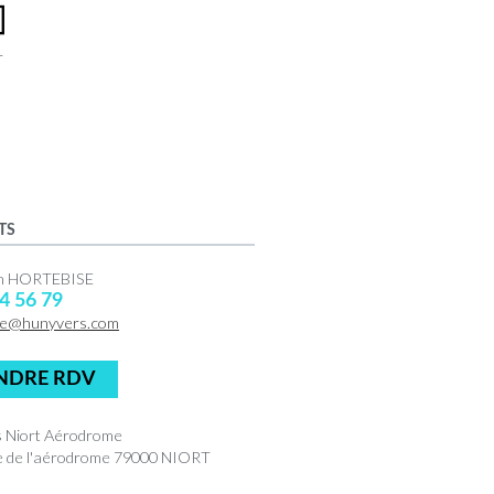
r
TS
en HORTEBISE
4 56 79
ue@hunyvers.com
NDRE RDV
 Niort Aérodrome
e de l'aérodrome 79000 NIORT