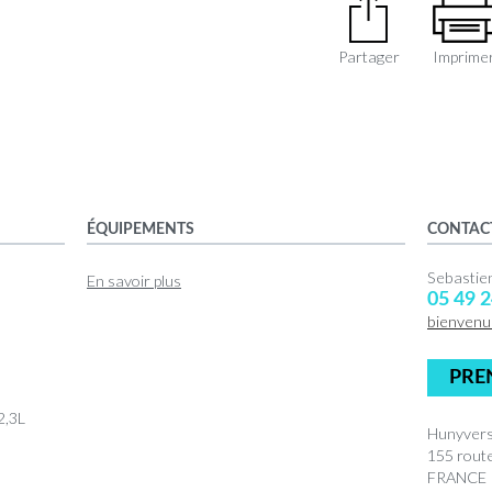
Partager
Imprime
ÉQUIPEMENTS
CONTAC
Sebasti
En savoir plus
05 49 2
bienven
PRE
2,3L
Hunyvers
155 rout
FRANCE