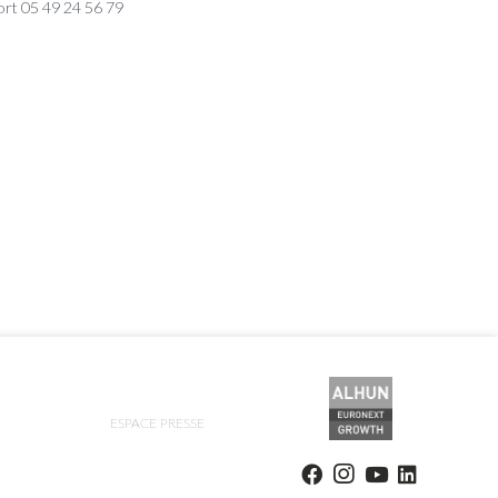
rt 05 49 24 56 79
ESPACE PRESSE
ions. Personnalisez vos préférences pour contrôler la manière dont vos