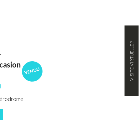
VISITE VIRTUELLE ?
+
casion
VENDU
U
Aérodrome