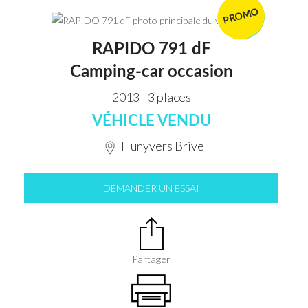
PROMO
VENDU
RAPIDO 791 dF
Camping-car occasion
2013 - 3 places
VÉHICLE VENDU
Hunyvers Brive
DEMANDER UN ESSAI
Partager