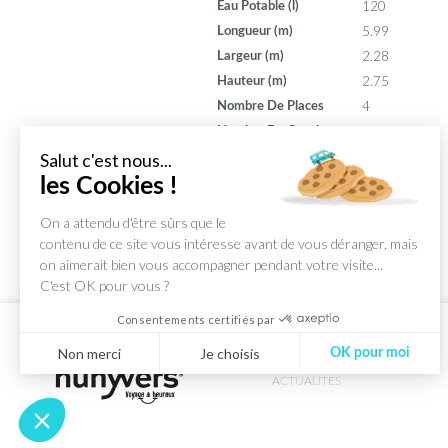
120
Eau Potable (l)
5.99
Longueur (m)
2.28
Largeur (m)
2.75
Hauteur (m)
4
Nombre De Places
3
Nombre De Couchages
100
Puissance (din)
Salut c'est nous...
7
les Cookies !
Puissance (ch)
On a attendu d'être sûrs que le
contenu de ce site vous intéresse avant de vous déranger, mais
on aimerait bien vous accompagner pendant votre visite...
C'est OK pour vous ?
Consentements certifiés par
Non merci
Je choisis
OK pour moi
ACTUALITES
Axeptio consent
Plateforme de Gestion du Consentement : Personnalisez vos Optio
Notre plateforme vous permet d'adapter et de gérer vos paramètres 