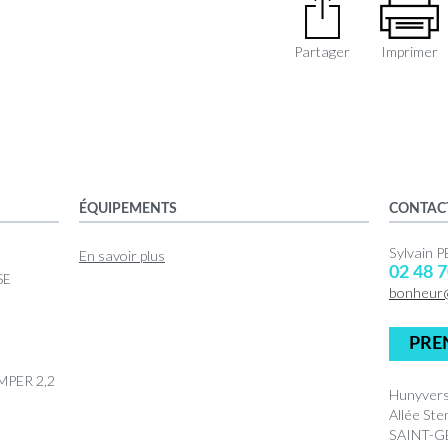
Partager
Imprimer
ÉQUIPEMENTS
CONTAC
Sylvain
En savoir plus
02 48 7
SE
bonheur
PRE
MPER 2,2
Hunyvers
Allée Ste
SAINT-G