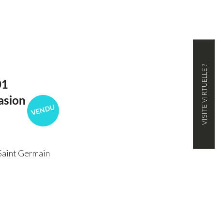
VISITE VIRTUELLE ?
01
asion
VENDU
Saint Germain