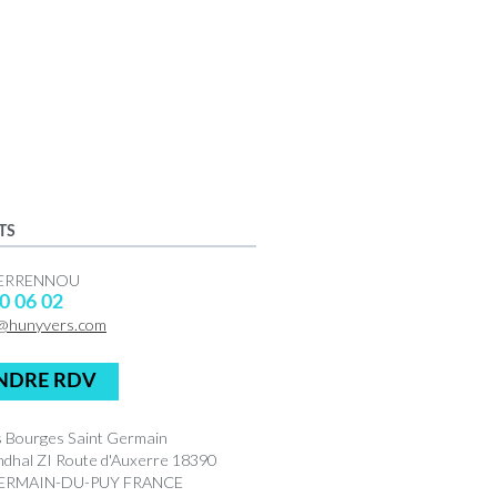
TS
 PERRENNOU
0 06 02
@hunyvers.com
NDRE RDV
 Bourges Saint Germain
ndhal ZI Route d'Auxerre 18390
ERMAIN-DU-PUY FRANCE