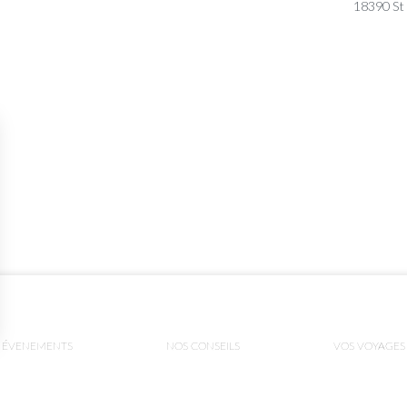
18390 St
ÉVENEMENTS
NOS CONSEILS
VOS VOYAGES
ns
de confidentialité, en garantissant la conformité avec les réglementat