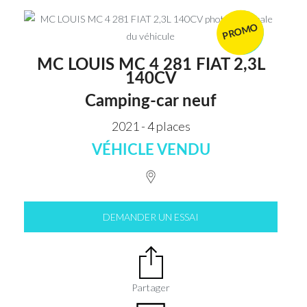
PROMO
VENDU
MC LOUIS MC 4 281 FIAT 2,3L
140CV
Camping-car neuf
2021 - 4 places
VÉHICLE VENDU
DEMANDER UN ESSAI
Partager