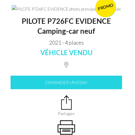
PROMO
VENDU
PILOTE P726FC EVIDENCE
Camping-car neuf
2021 - 4 places
VÉHICLE VENDU
DEMANDER UN ESSAI
Partager