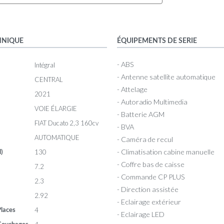
HNIQUE
ÉQUIPEMENTS DE SERIE
- ABS
Intégral
- Antenne satellite automatique
CENTRAL
- Attelage
2021
- Autoradio Multimedia
VOIE ÉLARGIE
- Batterie AGM
FIAT Ducato 2,3 160cv
- BVA
AUTOMATIQUE
- Caméra de recul
- Climatisation cabine manuelle
130
l)
- Coffre bas de caisse
7.2
- Commande CP PLUS
2.3
- Direction assistée
2.92
- Eclairage extérieur
4
laces
- Eclairage LED