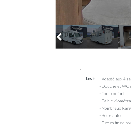
- Adapté aux 4 sa
Les +
- Douche et WC 
- Tout confort
- Faible kilométr
- Nombreux Ran
- Boite auto
- Tiroirs fin de 