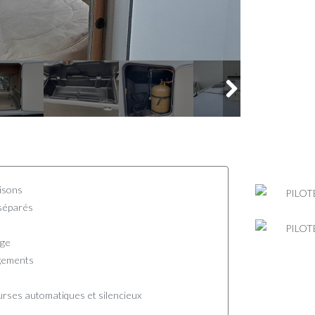
isons
séparés
age
gements
courses automatiques et silencieux