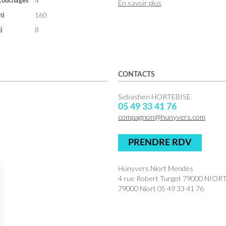
4
Couchages
En savoir plus
160
n)
8
)
CONTACTS
Sebastien HORTEBISE
05 49 33 41 76
compagnon@hunyvers.com
PRENDRE RDV
Hunyvers Niort Mendès
4 rue Robert Turgot 79000 NIO
79000 Niort 05 49 33 41 76