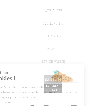
ACTUALITÉS
ÉVENEMENTS
CONSEILS
VOYAGES
ESPACE PRESSE
Salut c'est nous...
les Cookies !
On a attendu d'être sûrs que le contenu de
ce site vous intéresse avant de vous déranger, mais on aimerait bien
vous accompagner pendant votre visite...
C'est OK pour vous ?