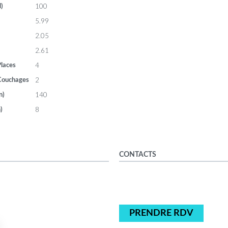
100
l)
5.99
2.05
2.61
4
laces
2
Couchages
140
n)
8
)
CONTACTS
PRENDRE RDV