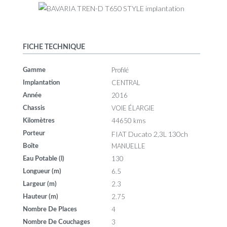
FICHE TECHNIQUE
Profilé
Gamme
CENTRAL
Implantation
2016
Année
VOIE ÉLARGIE
Chassis
44650 kms
Kilomètres
FIAT Ducato 2,3L 130ch
Porteur
MANUELLE
Boîte
130
Eau Potable (l)
6.5
Longueur (m)
2.3
Largeur (m)
2.75
Hauteur (m)
4
Nombre De Places
3
Nombre De Couchages