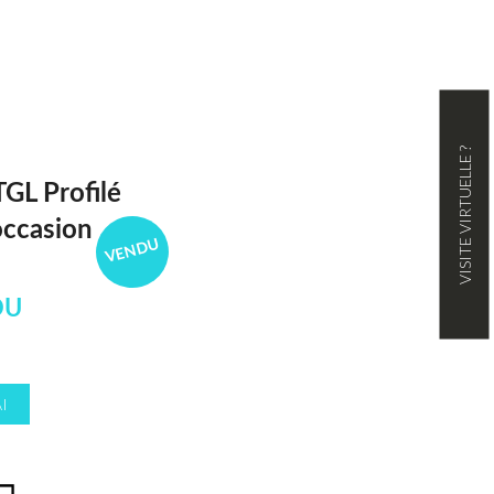
VISITE VIRTUELLE ?
L Profilé
occasion
VENDU
DU
I