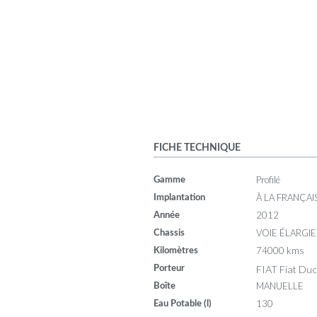
FICHE TECHNIQUE
Profilé
Gamme
À LA FRANÇAI
Implantation
2012
Année
VOIE ÉLARGIE
Chassis
74000 kms
Kilomètres
FIAT Fiat Du
Porteur
MANUELLE
Boîte
130
Eau Potable (l)