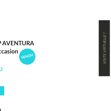
VISITE VIRTUELLE ?
 P AVENTURA
ccasion
VENDU
U