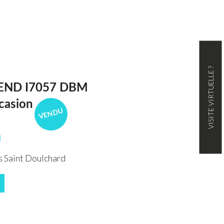
VISITE VIRTUELLE ?
END I7057 DBM
casion
VENDU
U
 Saint Doulchard