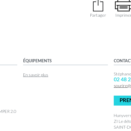
Partager
Imprime
ÉQUIPEMENTS
CONTAC
Stéphan
En savoir plus
02 48 2
sourire@
PRE
MPER 2.0
Hunyvers
ZI Le dé
SAINT-