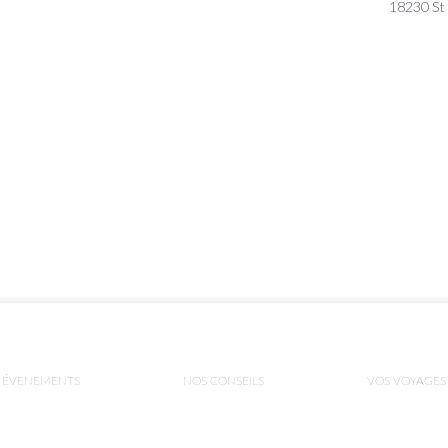
18230 St
ÉVENEMENTS
NOS CONSEILS
VOS VOYAGES
ns
de confidentialité, en garantissant la conformité avec les réglementat