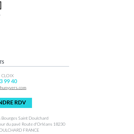
r
TS
e CLOIX
3 99 40
hunyvers.com
NDRE RDV
 Bourges Saint Doulchard
tour du pavé Route d'Orléans 18230
DOULCHARD FRANCE