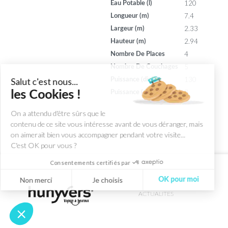
120
Eau Potable (l)
7.4
Longueur (m)
2.33
Largeur (m)
2.94
Hauteur (m)
4
Nombre De Places
5
Nombre De Couchages
130
Puissance (din)
Salut c'est nous...
8
les Cookies !
Puissance (ch)
On a attendu d'être sûrs que le
contenu de ce site vous intéresse avant de vous déranger, mais
on aimerait bien vous accompagner pendant votre visite...
C'est OK pour vous ?
Consentements certifiés par
Non merci
Je choisis
OK pour moi
ACTUALITES
Axeptio consent
Plateforme de Gestion du Consentement : Personnalisez vos Optio
Notre plateforme vous permet d'adapter et de gérer vos paramètres 