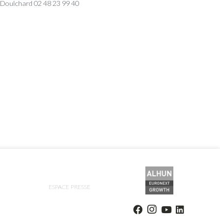
 Doulchard 02 48 23 99 40
ESPACE PRESSE
ions. Personnalisez vos préférences pour contrôler la manière dont vos