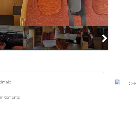
ptimale
angements
e