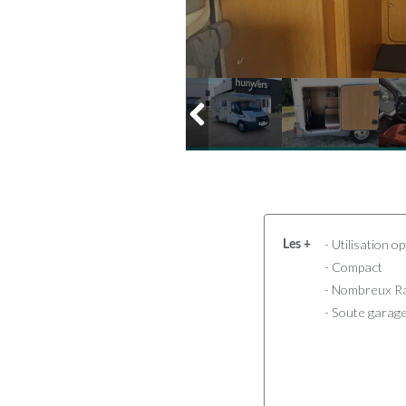
- Utilisation o
Les +
- Compact
- Nombreux R
- Soute garag