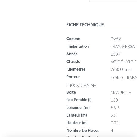
FICHE TECHNIQUE
Profilé
Gamme
TRANSVERSAL
Implantation
2007
Année
VOIE ÉLARGIE
Chassis
76800 kms
Kilomètres
FORD TRANS
Porteur
140CV CHAINE
MANUELLE
Boîte
130
Eau Potable (l)
5.99
Longueur (m)
2.3
Largeur (m)
2.71
Hauteur (m)
4
Nombre De Places