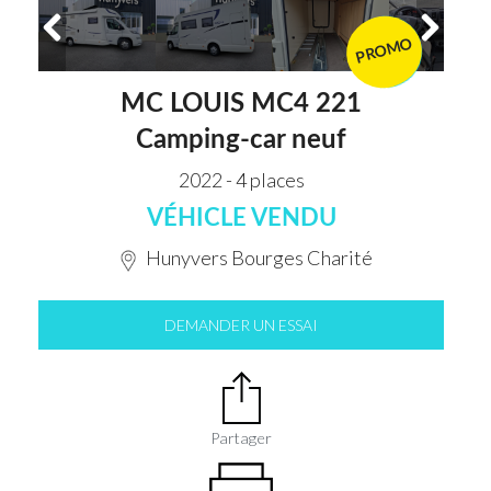
PROMO
VENDU
MC LOUIS MC4 221
Camping-car neuf
2022 - 4 places
VÉHICLE VENDU
Hunyvers Bourges Charité
DEMANDER UN ESSAI
Partager