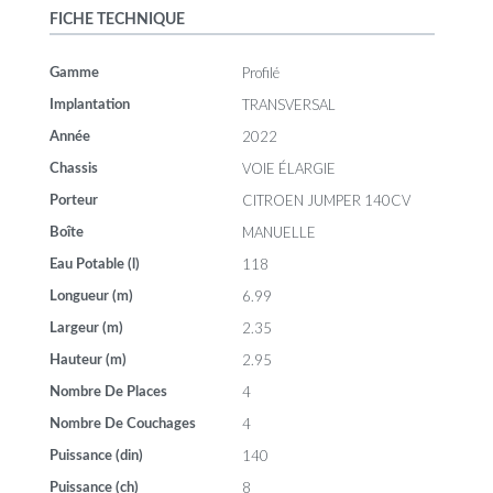
FICHE TECHNIQUE
Profilé
Gamme
TRANSVERSAL
Implantation
2022
Année
VOIE ÉLARGIE
Chassis
CITROEN JUMPER 140CV
Porteur
MANUELLE
Boîte
118
Eau Potable (l)
6.99
Longueur (m)
2.35
Largeur (m)
2.95
Hauteur (m)
4
Nombre De Places
4
Nombre De Couchages
140
Puissance (din)
8
Puissance (ch)