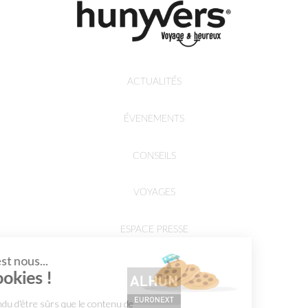
ACTUALITÉS
ÉVENEMENTS
CONSEILS
VOYAGES
ESPACE PRESSE
Salut c'est nous...
les Cookies !
On a attendu d'être sûrs que le contenu de