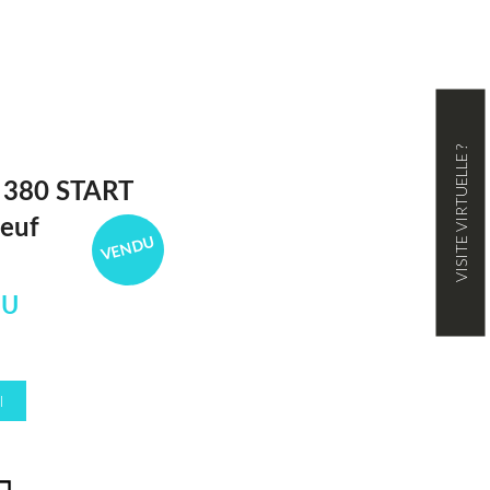
VISITE VIRTUELLE ?
380 START
euf
VENDU
DU
I