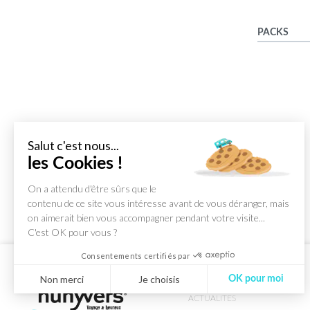
PACKS
Salut c'est nous...
les Cookies !
On a attendu d'être sûrs que le
contenu de ce site vous intéresse avant de vous déranger, mais
on aimerait bien vous accompagner pendant votre visite...
C'est OK pour vous ?
Consentements certifiés par
Non merci
Je choisis
OK pour moi
ACTUALITES
Axeptio consent
Plateforme de Gestion du Consentement : Personnalisez vos Optio