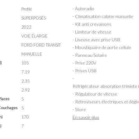
- Autoradio
Profilé
- Climatisation cabine manuelle
SUPERPOSÉS
- Kit anti crevaisons
2022
- Limiteur de vitesse
VOIE ÉLARGIE
- Liseuse avec prise USB
FORD FORD TRANSIT
- Moustiquaire de porte cellule
MANUELLE
- Panneau Solaire
- Prise 220V
105
l)
- Prises USB
7.19
-
2.35
Réfrigérateur absorption trimixte
2.92
- Régulateur de vitesse
5
laces
- Rétroviseurs électriques et dégi
5
Couchages
- Store
170
En savoir plus
n)
7
)