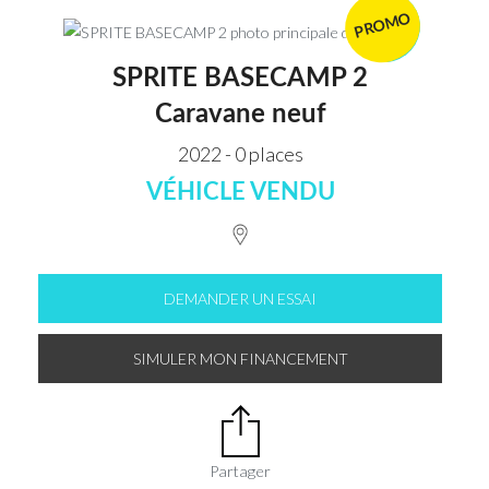
PROMO
VENDU
SPRITE BASECAMP 2
Caravane neuf
2022 - 0 places
VÉHICLE VENDU
DEMANDER UN ESSAI
SIMULER MON FINANCEMENT
Partager